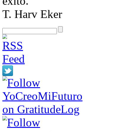
éxito.
T. Harv Eker