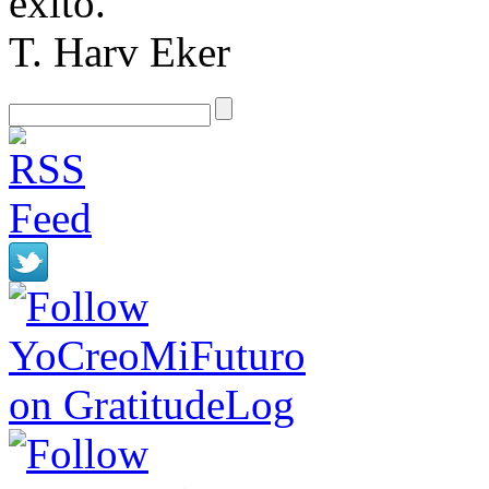
éxito.
T. Harv Eker