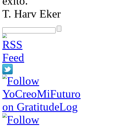
éxito.
T. Harv Eker