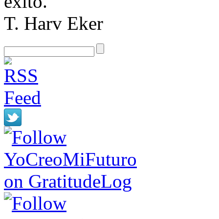
éxito.
T. Harv Eker