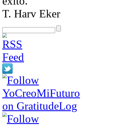
éxito.
T. Harv Eker