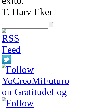
éxito.
T. Harv Eker