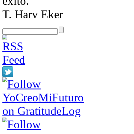
éxito.
T. Harv Eker