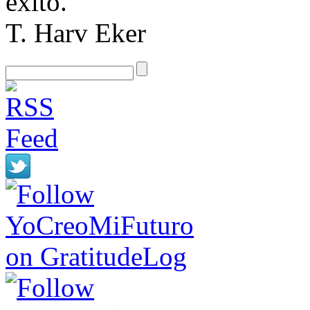
éxito.
T. Harv Eker