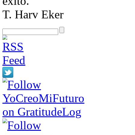
éxito.
T. Harv Eker