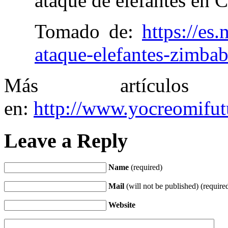
ataque de elefantes en C
Tomado de:
https://es
ataque-elefantes-zimba
Más artículos
en:
http://www.yocreomifut
Leave a Reply
Name
(required)
Mail
(will not be published) (require
Website