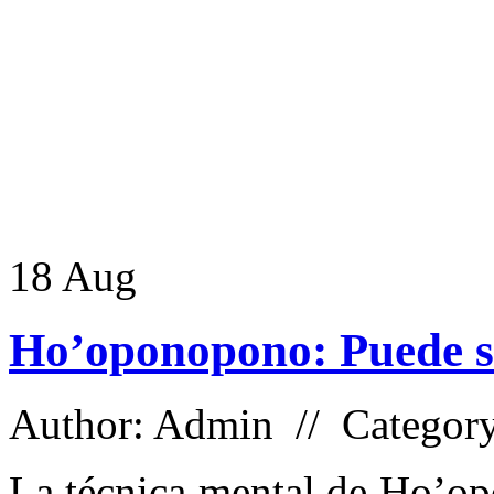
18
Aug
Ho’oponopono: Puede sa
Author: Admin // Categor
La técnica mental de Ho’op