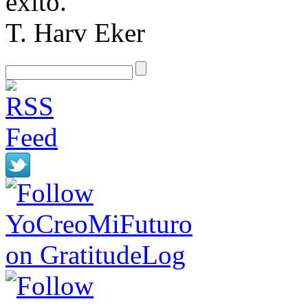
éxito.
T. Harv Eker