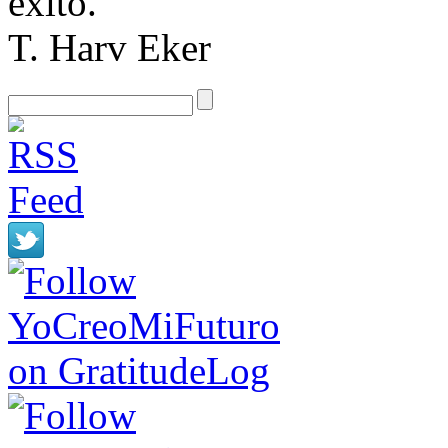
éxito.
T. Harv Eker