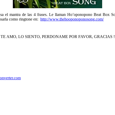
usa el mantra de las 4 frases. Le llaman Ho’oponopono Beat Box S
usarla como ringtone en:
http://www.thehooponoponosong.com/
TE AMO, LO SIENTO, PERDONAME POR FAVOR, GRACIAS !
onverter.com