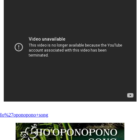
=Ho%27oponopono+song