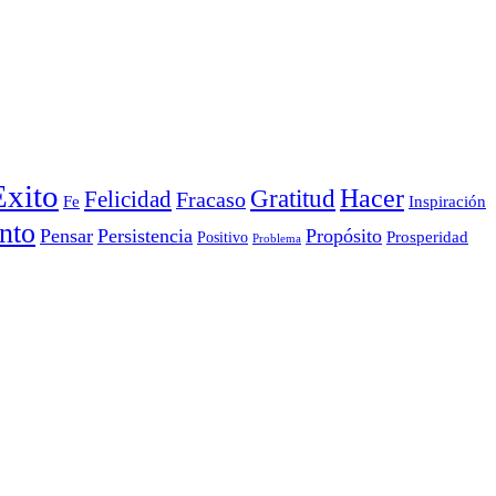
Exito
Hacer
Gratitud
Felicidad
Fracaso
Inspiración
Fe
nto
Pensar
Persistencia
Propósito
Prosperidad
Positivo
Problema