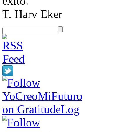
éxito.
T. Harv Eker