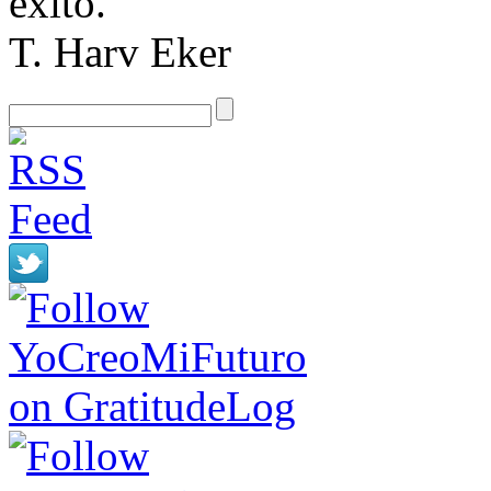
éxito.
T. Harv Eker