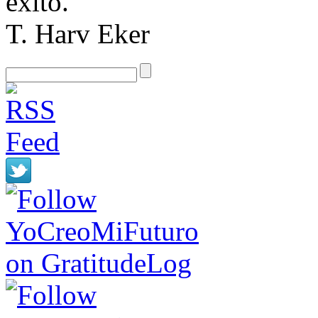
éxito.
T. Harv Eker