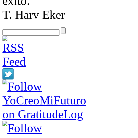
éxito.
T. Harv Eker